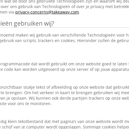
en wat de door ons gebruikte Technologieën zijn en waarom wij de
over ons gebruik van Technologieën of over je privacy met betrekk
emen via
privacy-concerns@takeaway.com
.
ieën gebruiken wij?
enoemd maken wij gebruik van verschillende Technologieën voor 
ebruik van scripts, trackers en cookies. Hieronder zullen de gebr
e programmacode dat wordt gebruikt om onze website goed te laten
eze code kan worden uitgevoerd op onze server of op jouw apparatu
, onzichtbaar stukje tekst of afbeelding op onze website dat gebrui
 te brengen. Om het verkeer in kaart te brengen gebruiken wij mee
an je opslaan. Wij kunnen ook derde partijen trackers op onze we
ite voor ons te monitoren.
udig klein tekstbestand dat met pagina’s van onze website wordt m
schijf van je computer wordt opgeslagen. Sommige cookies helpen