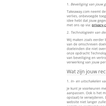
1.
Beveiliging van jouw
Takeaway.com neemt de 
verlies, onbevoegde toe
idee hebt dat jouw gegev
met ons op via:
privacy
2.
Technologieën van de
Wij maken zoals eerder 
van de omschreven doele
doeleinden die niet ove
onze opdracht Technolog
van beveiliging en vertr
verwerking van jouw pe
Wat zijn jouw re
1.
In- en uitschakelen va
Je kunt je voorkeuren me
aanpassen. Ook is het mo
opslaat) te verwijderen.
website niet langer zul