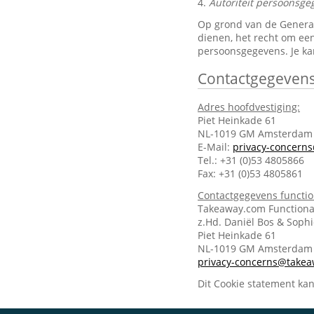
4.
Autoriteit persoonsge
Op grond van de General 
dienen, het recht om een
persoonsgegevens. Je ka
Contactgegeven
Adres hoofdvestiging:
Piet Heinkade 61
NL-1019 GM Amsterdam
E-Mail:
privacy-concern
Tel.: +31 (0)53 4805866
Fax: +31 (0)53 4805861
Contactgegevens functi
Takeaway.com Functiona
z.Hd. Daniël Bos & Soph
Piet Heinkade 61
NL-1019 GM Amsterda
privacy-concerns@take
Dit Cookie statement ka