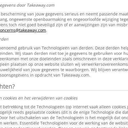
 gegevens door Takeaway.com
bescherming van jouw gegevens serieus en neemt passende maat
gang, ongewenste openbaarmaking en ongeoorloofde wijziging tegen 
ens toch niet goed beveiligd zijn of er aanwijzingen zijn van misb
-concerns@takeaway.com
.
rden
benoemd gebruik van Technologieën van derden. Deze derden help
inden. Wij staan derden niet toe je gegevens te gebruiken voor h
reenkomen met onze doeleinden zoals omschreven in deze verklari
ieën plaatsen op onze website sluiten wij verwerkersovereenkom
ouwelijkheid van jouw gegevens te waarborgen. Wij blijven verantw
rsoonsgegevens in opdracht van Takeaway.com.
chten?
n cookies en het verwijderen van cookies
t betrekking tot de Technologieën (op internet vaak alleen cookies
gelijk reeds geplaatste cookies (dit is de enige Technologie die d
 Door het uitschakelen van de Technologieën is het mogelijk dat o
len werken. Essentiële Technologieën voor de werking van de websi