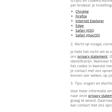
scripts en cookies) kunn
per browser je instellin
Chrome
Firefox
Internet Explorer
Edge
Safari (iOS)
Safari (macOS)
2.
Recht op inzage, corr
Je hebt het recht om te 
ons
privacy statement
. 
identificeren. Wanneer 
het cookie in kwestie me
je contact met ons opn
binnen vier weken, op j
3.
Tips, vragen en klacht
Voor meer informatie om
naar onze
privacy state
graag te woord. Daarnaas
kan contact met ons op