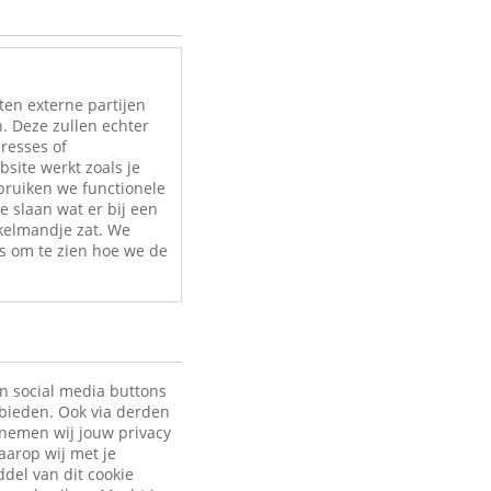
ten externe partijen
. Deze zullen echter
eresses of
site werkt zoals je
bruiken we functionele
e slaan wat er bij een
nkelmandje zat. We
s om te zien hoe we de
en social media buttons
 bieden. Ook via derden
 nemen wij jouw privacy
aarop wij met je
ddel van dit cookie