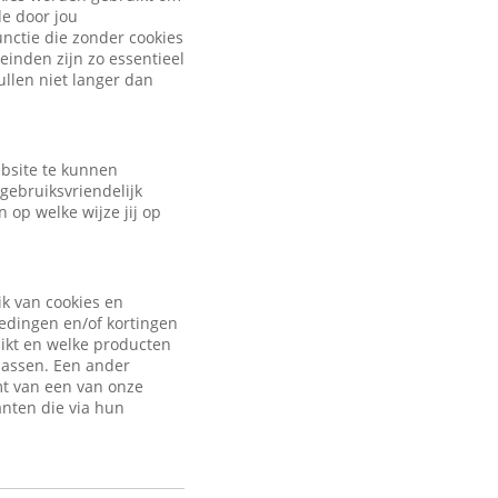
de door jou
nctie die zonder cookies
inden zijn zo essentieel
ullen niet langer dan
ebsite te kunnen
gebruiksvriendelijk
 op welke wijze jij op
ik van cookies en
iedingen en/of kortingen
uikt en welke producten
passen. Een ander
mt van een van onze
anten die via hun