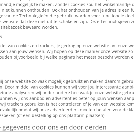
elmandje mogelijk te maken. Zonder cookies zou het winkelmandje 
 niet kunnen onthouden. Ook het onthouden van je adres is een fu
e van de Technologieën die gebruikt worden voor functionele doele
 website dat deze niet uit te schakelen zijn. Deze Technologieën z
ebsitebezoek bewaard worden.
n
ddel van cookies en trackers, je gedrag op onze website om onze w
ssen aan jouw wensen. Wij hopen op deze manier onze website zo 
ouden bijvoorbeeld bij welke pagina’s het meest bezocht worden en
jij onze website zo vaak mogelijk gebruikt en maken daarom gebru
n. Door middel van cookies kunnen wij voor jou interessante aanb
leinde analyseren wij onder andere hoe vaak je onze website gebr
o kunnen wij ons aanbod en advertenties beter op jouw wensen aan
ij trackers gebruiken is het controleren of je van een website ko
odzakelijk omdat wij onze adverteerders moeten betalen voor de kl
zoeken (of een bestelling op ons platform plaatsen).
je gegevens door ons en door derden