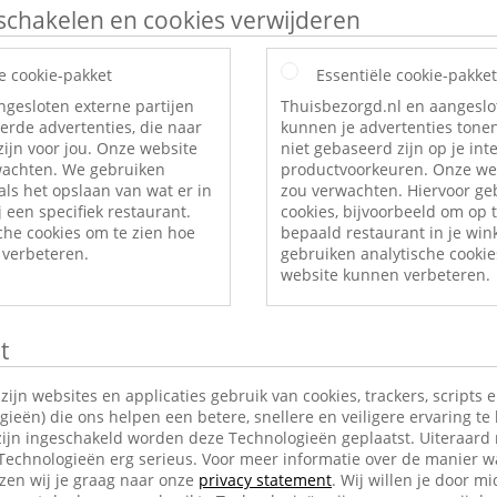
itschakelen en cookies verwijderen
e cookie-pakket
Essentiële cookie-pakket
ngesloten externe partijen
Thuisbezorgd.nl en aangeslo
erde advertenties, die naar
kunnen je advertenties tonen
ijn voor jou. Onze website
niet gebaseerd zijn op je int
rwachten. We gebruiken
productvoorkeuren. Onze web
als het opslaan van wat er in
zou verwachten. Hiervoor ge
 een specifiek restaurant.
cookies, bijvoorbeeld om op t
che cookies om te zien hoe
bepaald restaurant in je wi
verbeteren.
gebruiken analytische cookie
website kunnen verbeteren.
t
jn websites en applicaties gebruik van cookies, trackers, scripts 
ieën) die ons helpen een betere, snellere en veiligere ervaring te
ijn ingeschakeld worden deze Technologieën geplaatst. Uiteraard
 Technologieën erg serieus. Voor meer informatie over de manier w
en wij je graag naar onze
privacy statement
. Wij willen je door mi