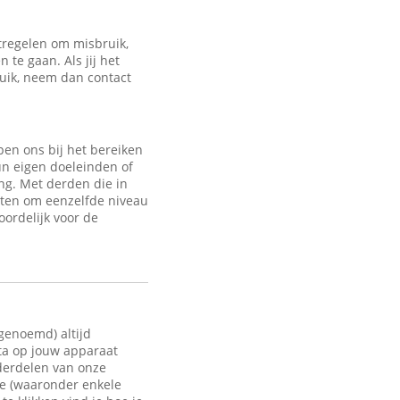
regelen om misbruik,
te gaan. Als jij het
ruik, neem dan contact
en ons bij het bereiken
un eigen doeleinden of
ng. Met derden die in
sten om eenzelfde niveau
oordelijk voor de
 genoemd) altijd
ata op jouw apparaat
nderdelen van onze
te (waaronder enkele