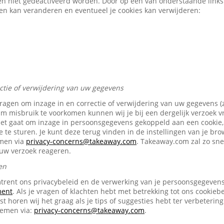
en niet gedeactiveerd worden. Door op een van onderstaande links t
gen kan veranderen en eventueel je cookies kan verwijderen:
ectie of verwijdering van uw gegevens
vragen om inzage in en correctie of verwijdering van uw gegevens (
Om misbruik te voorkomen kunnen wij je bij een dergelijk verzoek 
het gaat om inzage in persoonsgegevens gekoppeld aan een cookie, 
e te sturen. Je kunt deze terug vinden in de instellingen van je br
emen via
privacy-concerns@takeaway.com
. Takeaway.com zal zo snel
ouw verzoek reageren.
en
trent ons privacybeleid en de verwerking van je persoonsgegevens 
ment
. Als je vragen of klachten hebt met betrekking tot ons cookiebe
t horen wij het graag als je tips of suggesties hebt ter verbetering
nemen via:
privacy-concerns@takeaway.com
.