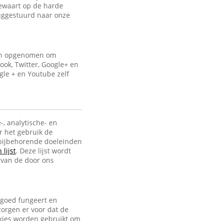
bewaart op de harde
uggestuurd naar onze
ijn opgenomen om
ook, Twitter, Google+ en
gle + en Youtube zelf
-, analytische- en
r het gebruik de
e bijbehorende doeleinden
lijst
. Deze lijst wordt
 van de door ons
 goed fungeert en
zorgen er voor dat de
ookies worden gebruikt om