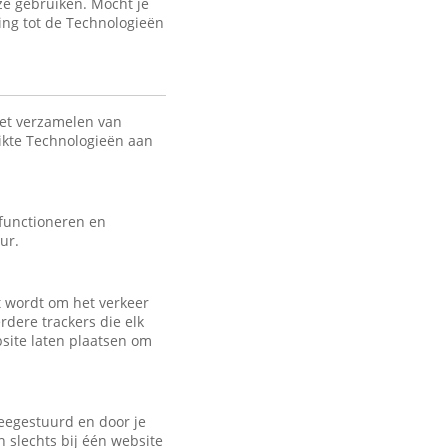
ze gebruiken. Mocht je
ing tot de Technologieën
het verzamelen van
uikte Technologieën aan
 functioneren en
ur.
kt wordt om het verkeer
rdere trackers die elk
bsite laten plaatsen om
eegestuurd en door je
 slechts bij één website