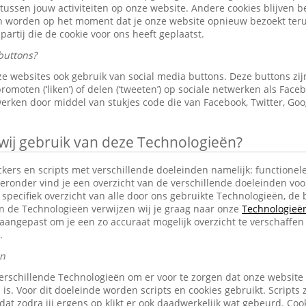
 tussen jouw activiteiten op onze website. Andere cookies blijven 
en worden op het moment dat je onze website opnieuw bezoekt ter
partij die de cookie voor ons heeft geplaatst.
buttons?
e websites ook gebruik van social media buttons. Deze buttons z
omoten (‘liken’) of delen (‘tweeten’) op sociale netwerken als Faceb
erken door middel van stukjes code die van Facebook, Twitter, Goo
j gebruik van deze Technologieën?
ckers en scripts met verschillende doeleinden namelijk: functionele
eronder vind je een overzicht van de verschillende doeleinden voo
specifiek overzicht van alle door ons gebruikte Technologieën, d
an de Technologieën verwijzen wij je graag naar onze
Technologieën 
aangepast om je een zo accuraat mogelijk overzicht te verschaffen
.
en
erschillende Technologieën om er voor te zorgen dat onze website
 is. Voor dit doeleinde worden scripts en cookies gebruikt. Scripts 
n dat zodra jij ergens op klikt er ook daadwerkelijk wat gebeurd. C