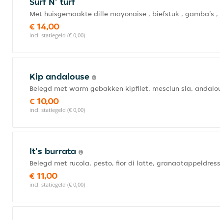
Surf N’ turf
Met huisgemaakte dille mayonaise , biefstuk , gamba’s ,
€ 14,00
incl. statiegeld (€ 0,00)
Kip andalouse
Belegd met warm gebakken kipfilet, mesclun sla, andal
€ 10,00
incl. statiegeld (€ 0,00)
It's burrata
Belegd met rucola, pesto, fior di latte, granaatappeldr
€ 11,00
incl. statiegeld (€ 0,00)