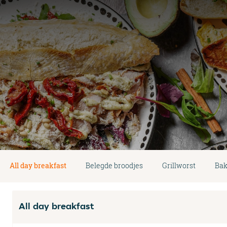
All day breakfast
Belegde broodjes
Grillworst
Bak
All day breakfast