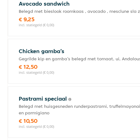
Avocado sandwich
Belegd met bieslook roomkaas , avocado , mesclune sla
€ 9,25
incl. statiegeld (€ 0,00)
Chicken gamba’s
Gegrilde kip en gamba’s belegd met tomaat, ui, Andalous
€ 12,50
incl. statiegeld (€ 0,00)
Pastrami speciaal
Belegd met huisgesneden runderpastrami, truffelmayonai
en parmigiano
€ 10,50
incl. statiegeld (€ 0,00)