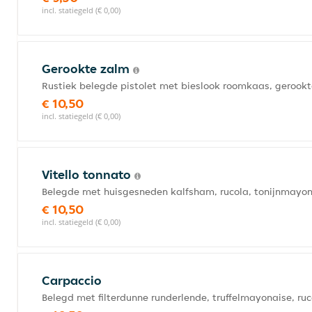
incl. statiegeld (€ 0,00)
Gerookte zalm
Rustiek belegde pistolet met bieslook roomkaas, gerookt
€ 10,50
incl. statiegeld (€ 0,00)
Vitello tonnato
Belegde met huisgesneden kalfsham, rucola, tonijnmayona
€ 10,50
incl. statiegeld (€ 0,00)
Carpaccio
Belegd met filterdunne runderlende, truffelmayonaise, ru