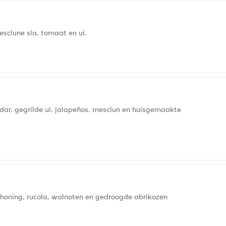
sclune sla, tomaat en ui.
ar, gegrilde ui, jalapeños, mesclun en huisgemaakte
oning, rucola, walnoten en gedroogde abrikozen