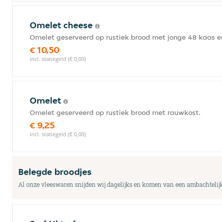
Omelet cheese
Omelet geserveerd op rustiek brood met jonge 48 kaas 
€ 10,50
incl. statiegeld (€ 0,00)
Omelet
Omelet geserveerd op rustiek brood met rauwkost.
€ 9,25
incl. statiegeld (€ 0,00)
Belegde broodjes
Al onze vleeswaren snijden wij dagelijks en komen van een ambachtelijk