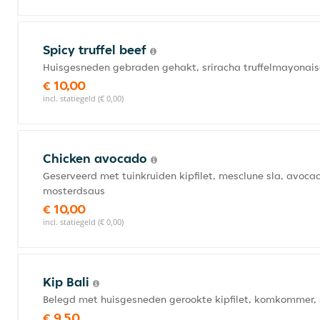
Spicy truffel beef
Huisgesneden gebraden gehakt, sriracha truffelmayonaise
€ 10,00
incl. statiegeld (€ 0,00)
Chicken avocado
Geserveerd met tuinkruiden kipfilet, mesclune sla, avoc
mosterdsaus
€ 10,00
incl. statiegeld (€ 0,00)
Kip Bali
Belegd met huisgesneden gerookte kipfilet, komkommer, s
€ 9,50