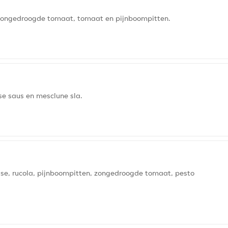
 zongedroogde tomaat, tomaat en pijnboompitten.
e saus en mesclune sla.
se, rucola, pijnboompitten, zongedroogde tomaat, pesto