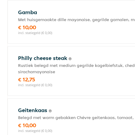
Gamba
Met huisgemaakte dille mayonaise, gegrilde garnalen, me
€ 10,00
incl. statiegeld (€ 0,00)
Philly cheese steak
Rustiek belegd met medium gegrilde kogelbiefstuk, chedd
sirachamayonaise
€ 12,75
incl. statiegeld (€ 0,00)
Geitenkaas
Belegd met warm gebakken Chévre geitenkaas, tomaat, h
€ 10,00
incl. statiegeld (€ 0,00)