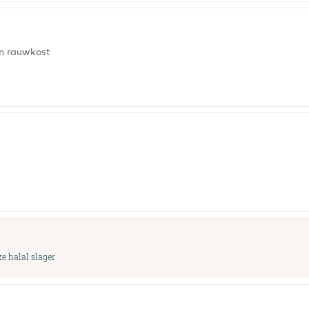
en rauwkost
e halal slager