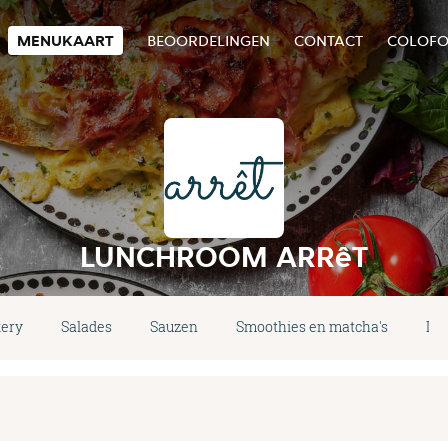
MENUKAART
BEOORDELINGEN
CONTACT
COLOF
LUNCHROOM ARRêT
ery
Salades
Sauzen
Smoothies en matcha's
Dr